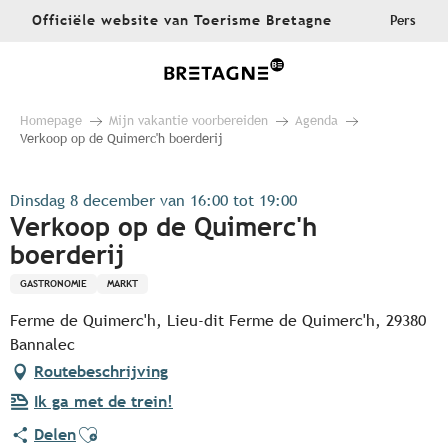
Aller
Officiële website van Toerisme Bretagne
Pers
au
contenu
principal
Homepage
Mijn vakantie voorbereiden
Agenda
Verkoop op de Quimerc'h boerderij
Dinsdag 8 december van 16:00 tot 19:00
Verkoop op de Quimerc'h
boerderij
GASTRONOMIE
MARKT
Ferme de Quimerc'h, Lieu-dit Ferme de Quimerc'h, 29380
Bannalec
Routebeschrijving
Ik ga met de trein!
Ajouter aux favoris
Delen