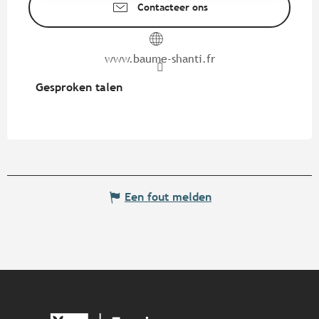
Contacteer ons
www.baume-shanti.fr
Gesproken talen
Gesproken talen
Een fout melden