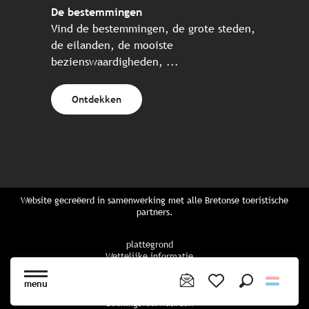
De bestemmingen
Vind de bestemmingen, de grote steden,
de eilanden, de mooiste
bezienswaardigheden, ...
Ontdekken
Website gecreëerd in samenwerking met alle Bretonse toeristische
partners.
plattegrond
Wettelijke informatie
privacybeleid
Cookiebeleid
menu
Cookie instellingen
Zoek op
Voir les favoris
Boekingsvoorwaarden