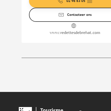
02 96 63 05
▒▒
Contacteer ons
www.vedettesdebrehat.com