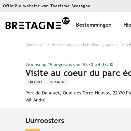
Aller
Officiële website van Toerisme Bretagne
au
contenu
principal
Bestemmingen
Hie
Homepage
Mijn vakantie voorbereiden
Agenda
Vi
Woensdag 19 augustus van 10:30 tot 13:00
Visite au coeur du parc é
CULTUREEL
UITSTAPJE
Port de Dahouët, Quai des Terre-Neuvas, 22370 Pl
Val-André
Uurroosters