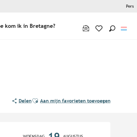
Pers
e kom ik in Bretagne?
Zoek op
Voir les favoris
Ajouter aux favoris
Delen
Aan mijn favorieten toevoegen
Openingstijden en contact
19
WOENSDAG
AUGUSTUS