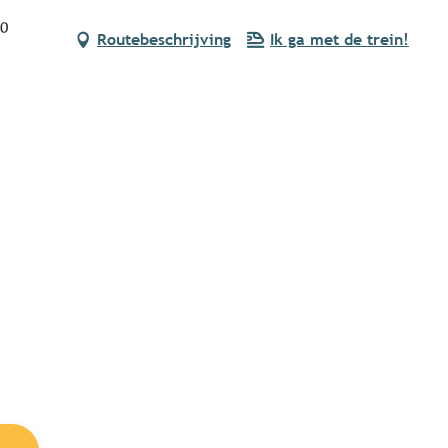
70
Routebeschrijving
Ik ga met de trein!