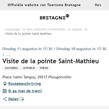
Aller
Officiële website van Toerisme Bretagne
Pers
au
contenu
principal
Homepage
Mijn vakantie voorbereiden
Agenda
Visite de la pointe Saint-Mathieu
Dinsdag 11 augustus in 17:30 / Dinsdag 18 augustus in 17:30
/ ...
Visite de la pointe Saint-Mathieu
CULTUREEL
UITSTAPJE
POËZIE
Place Saint-Tanguy, 29217 Plougonvelin
Routebeschrijving
Ik ga met de trein!
Ajouter aux favoris
Delen