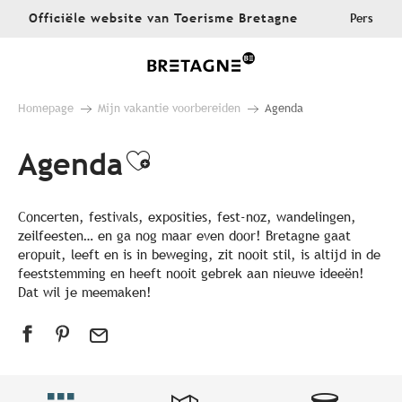
Aller
Officiële website van Toerisme Bretagne
Pers
au
contenu
principal
Homepage
Mijn vakantie voorbereiden
Agenda
Agenda
Ajouter aux favoris
Concerten, festivals, exposities, fest-noz, wandelingen,
zeilfeesten… en ga nog maar even door! Bretagne gaat
eropuit, leeft en is in beweging, zit nooit stil, is altijd in de
feeststemming en heeft nooit gebrek aan nieuwe ideeën!
Dat wil je meemaken!