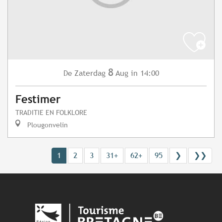
8
Zaterdag
Aug
in 14:00
De
Festimer
TRADITIE EN FOLKLORE
Plougonvelin
1
2
3
31+
62+
95
❯
❯❯