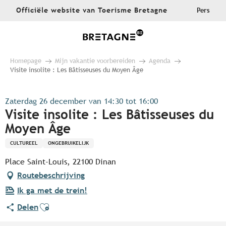
Aller
Officiële website van Toerisme Bretagne
Pers
au
contenu
principal
Homepage
Mijn vakantie voorbereiden
Agenda
Visite insolite : Les Bâtisseuses du Moyen Âge
Zaterdag 26 december van 14:30 tot 16:00
Visite insolite : Les Bâtisseuses du
Moyen Âge
CULTUREEL
ONGEBRUIKELIJK
Place Saint-Louis, 22100 Dinan
Routebeschrijving
Ik ga met de trein!
Ajouter aux favoris
Delen