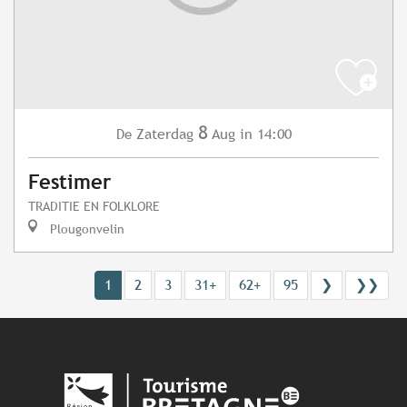
8
Zaterdag
Aug
in 14:00
De
Festimer
TRADITIE EN FOLKLORE
Plougonvelin
1
2
3
31+
62+
95
❯
❯❯