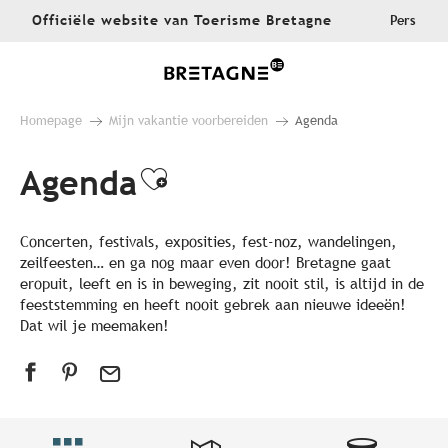
Aller
Officiële website van Toerisme Bretagne
Pers
au
contenu
principal
Homepage
Mijn vakantie voorbereiden
Agenda
Agenda
Ajouter aux favoris
Concerten, festivals, exposities, fest-noz, wandelingen,
zeilfeesten… en ga nog maar even door! Bretagne gaat
eropuit, leeft en is in beweging, zit nooit stil, is altijd in de
feeststemming en heeft nooit gebrek aan nieuwe ideeën!
Dat wil je meemaken!