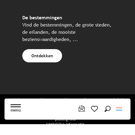
De bestemmingen
Vind de bestemmingen, de grote steden,
de eilanden, de mooiste
bezienswaardigheden, ...
Ontdekken
Website gecreëerd in samenwerking met alle Bretonse toeristische
partners.
menu
Zoek op
Voir les favoris
plattegrond
Wettelijke informatie
privacybeleid
Cookiebeleid