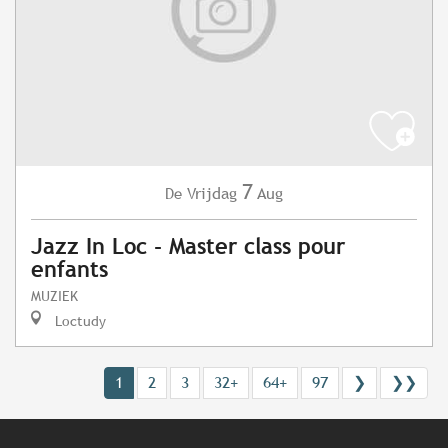
7
Vrijdag
Aug
De
Jazz In Loc - Master class pour
enfants
MUZIEK
Loctudy
1
2
3
32+
64+
97
❯
❯❯