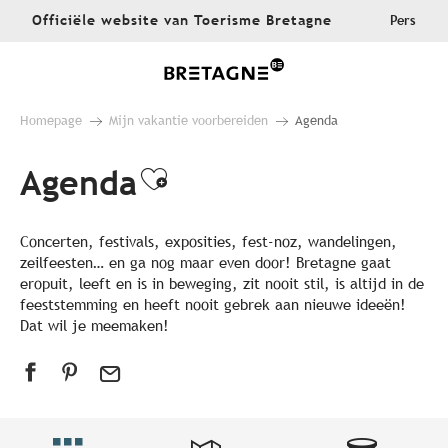
Aller
Officiële website van Toerisme Bretagne
Pers
au
contenu
principal
Homepage
Mijn vakantie voorbereiden
Agenda
Agenda
Ajouter aux favoris
Concerten, festivals, exposities, fest-noz, wandelingen,
zeilfeesten… en ga nog maar even door! Bretagne gaat
eropuit, leeft en is in beweging, zit nooit stil, is altijd in de
feeststemming en heeft nooit gebrek aan nieuwe ideeën!
Dat wil je meemaken!