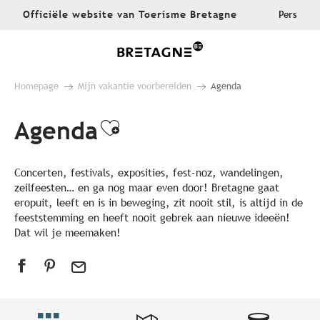
Aller
Officiële website van Toerisme Bretagne
Pers
au
contenu
principal
Homepage
Mijn vakantie voorbereiden
Agenda
Agenda
Ajouter aux favoris
Concerten, festivals, exposities, fest-noz, wandelingen,
zeilfeesten… en ga nog maar even door! Bretagne gaat
eropuit, leeft en is in beweging, zit nooit stil, is altijd in de
feeststemming en heeft nooit gebrek aan nieuwe ideeën!
Dat wil je meemaken!