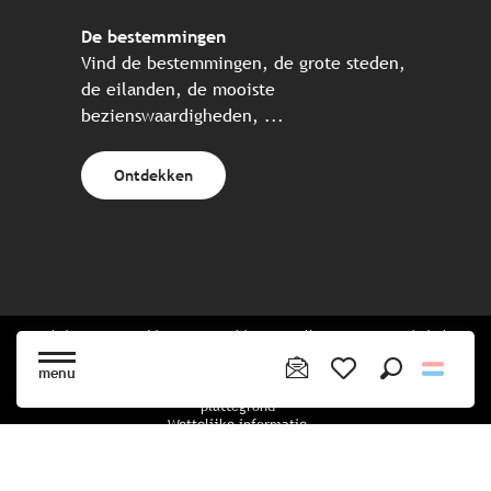
De bestemmingen
Vind de bestemmingen, de grote steden,
de eilanden, de mooiste
bezienswaardigheden, ...
Ontdekken
Website gecreëerd in samenwerking met alle Bretonse toeristische
partners.
menu
Zoek op
Voir les favoris
plattegrond
Wettelijke informatie
privacybeleid
Cookiebeleid
Cookie instellingen