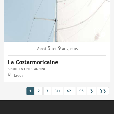
5
9
Augustus
Vanaf
tot
La Costarmoricaine
SPORT EN ONTSPANNING
Erquy
1
2
3
31+
62+
95
❯
❯❯