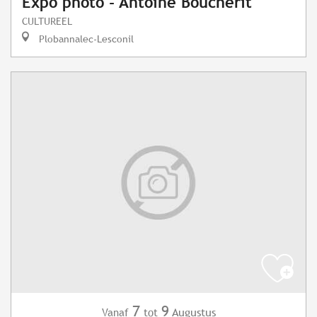
Expo photo - Antoine Boucherit
CULTUREEL
Plobannalec-Lesconil
7
9
Augustus
Vanaf
tot