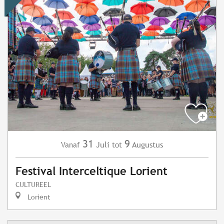
31
9
Juli
Augustus
Vanaf
tot
Festival Interceltique Lorient
CULTUREEL
Lorient