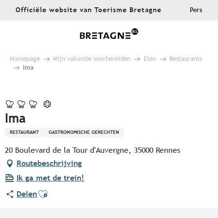
Aller
Officiële website van Toerisme Bretagne
Pers
au
contenu
principal
Homepage
Mijn vakantie voorbereiden
Eten
Restaurants
Ima
Pur Beurre
Ima
RESTAURANT
GASTRONOMISCHE GERECHTEN
20 Boulevard de la Tour d'Auvergne, 35000 Rennes
Routebeschrijving
Ik ga met de trein!
Ajouter aux favoris
Delen