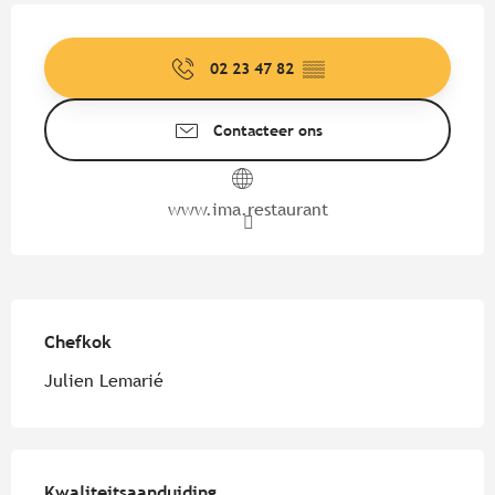
Openingstijden en contactgege
02 23 47 82
▒▒
Contacteer ons
www.ima.restaurant
Chefkok
Chefkok
Julien Lemarié
Dienstverlening
Kwaliteitsaanduiding
Kwaliteitsaanduiding