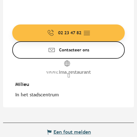
02 23 47 82
▒▒
Contacteer ons
www.ima.restaurant
Milieu
Milieu
In het stadscentrum
Een fout melden