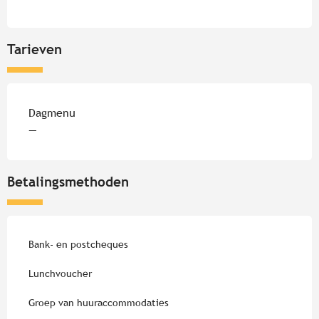
Tarieven
Tarieven 2026
Dagmenu
—
Betalingsmethoden
Bank- en postcheques
Lunchvoucher
Groep van huuraccommodaties