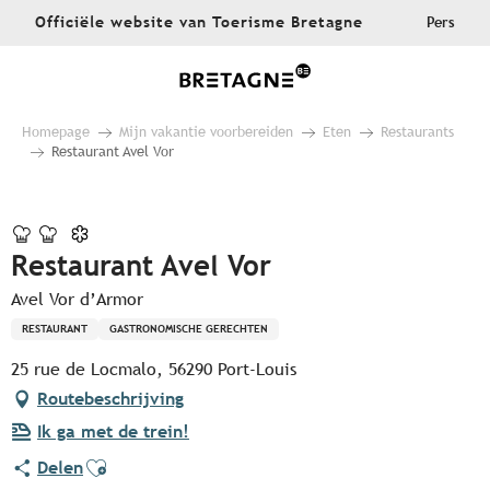
Aller
Officiële website van Toerisme Bretagne
Pers
au
contenu
principal
Homepage
Mijn vakantie voorbereiden
Eten
Restaurants
Restaurant Avel Vor
Pur Beurre
Restaurant Avel Vor
Avel Vor d’Armor
RESTAURANT
GASTRONOMISCHE GERECHTEN
25 rue de Locmalo, 56290 Port-Louis
Routebeschrijving
Ik ga met de trein!
Ajouter aux favoris
Delen