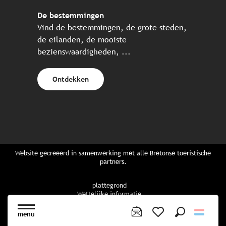
De bestemmingen
Vind de bestemmingen, de grote steden,
de eilanden, de mooiste
bezienswaardigheden, ...
Ontdekken
Website gecreëerd in samenwerking met alle Bretonse toeristische
partners.
plattegrond
Wettelijke informatie
privacybeleid
Cookiebeleid
menu
Cookie instellingen
Zoek op
Voir les favoris