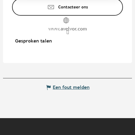
Contacteer ons
www.avelvor.com
Gesproken talen
Gesproken talen
Een fout melden