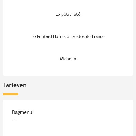
Le petit futé
Le Routard Hôtels et Restos de France
Michelin
Tarieven
Tarieven 2026
Dagmenu
—