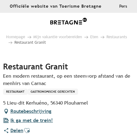
Aller
Officiële website van Toerisme Bretagne
Pers
au
contenu
principal
Homepage
Mijn vakantie voorbereiden
Eten
Restaurants
Restaurant Granit
Pur Beurre
Restaurant Granit
Een modern restaurant, op een steenworp afstand van de
menhirs van Carnac
RESTAURANT
GASTRONOMISCHE GERECHTEN
5 Lieu-dit Kerhuéno, 56340 Plouharnel
Routebeschrijving
Ik ga met de trein!
Ajouter aux favoris
Delen