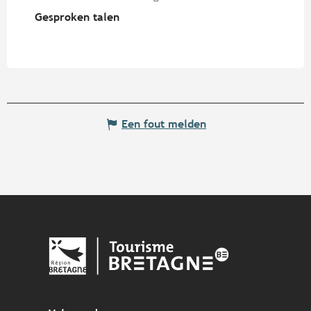
Gesproken talen
Gesproken talen
Een fout melden