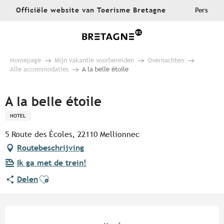
Aller
Officiële website van Toerisme Bretagne
Pers
au
contenu
principal
Homepage
Mijn vakantie voorbereiden
Overnachten
Alle accommodaties
A la belle étoile
A la belle étoile
HOTEL
5 Route des Écoles, 22110 Mellionnec
Routebeschrijving
Ik ga met de trein!
Ajouter aux favoris
Delen
Openingstijden en contactgege