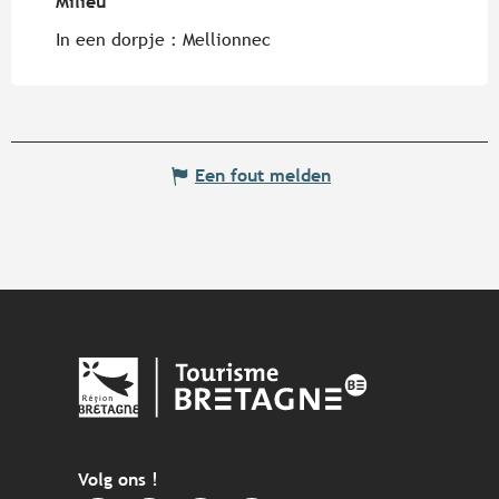
Milieu
Milieu
In een dorpje :
Mellionnec
Een fout melden
Volg ons !