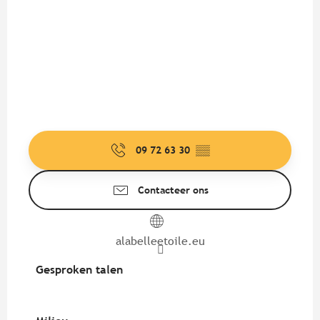
09 72 63 30
▒▒
Contacteer ons
alabelleetoile.eu
Gesproken talen
Gesproken talen