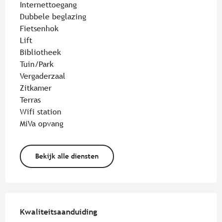
Internettoegang
Dubbele beglazing
Fietsenhok
Lift
Bibliotheek
Tuin/Park
Vergaderzaal
Zitkamer
Terras
Wifi station
MiVa opvang
Bekijk alle diensten
Dienstverlening
Kwaliteitsaanduiding
Kwaliteitsaanduiding