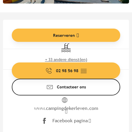
Openingstijden en contactgege
Reserveren
Zwembad
+ 33 andere dienst(en)
02 98 56 98
▒▒
Contacteer ons
www.campingdekerleven.com
Facebook pagina