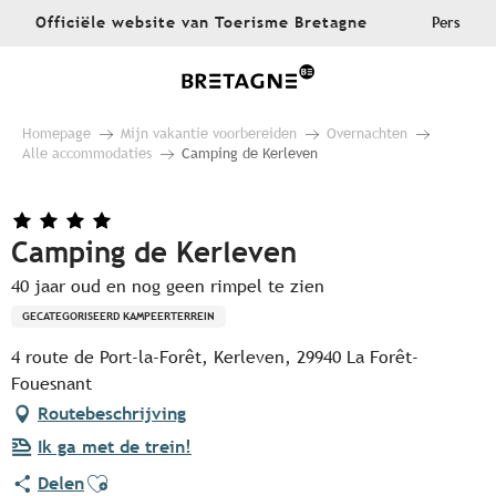
Aller
Officiële website van Toerisme Bretagne
Pers
au
contenu
principal
Homepage
Mijn vakantie voorbereiden
Overnachten
Alle accommodaties
Camping de Kerleven
Camping de Kerleven
40 jaar oud en nog geen rimpel te zien
GECATEGORISEERD KAMPEERTERREIN
4 route de Port-la-Forêt, Kerleven, 29940 La Forêt-
Fouesnant
Routebeschrijving
Ik ga met de trein!
Ajouter aux favoris
Delen