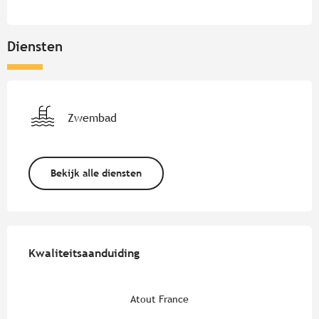
Diensten
Zwembad
Bekijk alle diensten
Dienstverlening
Kwaliteitsaanduiding
Kwaliteitsaanduiding
Atout France