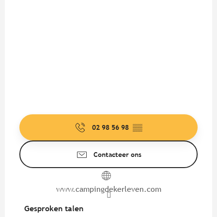
02 98 56 98
▒▒
Contacteer ons
www.campingdekerleven.com
Gesproken talen
Gesproken talen