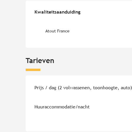
Dienstverlening
Kwaliteitsaanduiding
Kwaliteitsaanduiding
Atout France
Tarieven
Tarieven 2026
Prijs / dag (2 volwassenen, toonhoogte, auto
Huuraccommodatie/nacht