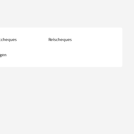
tcheques
Reischeques
ngen