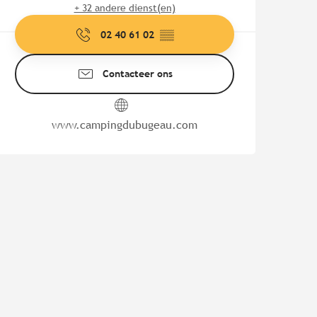
+ 32 andere dienst(en)
02 40 61 02
▒▒
Contacteer ons
www.campingdubugeau.com