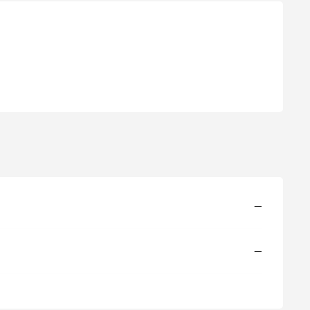
)
—
—