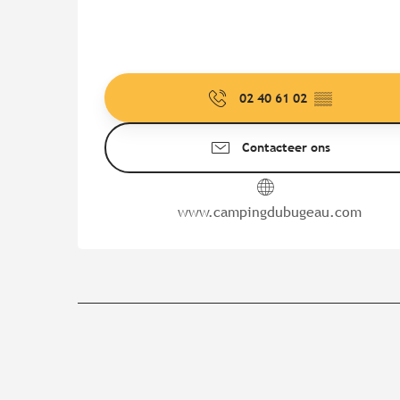
02 40 61 02
▒▒
Contacteer ons
www.campingdubugeau.com