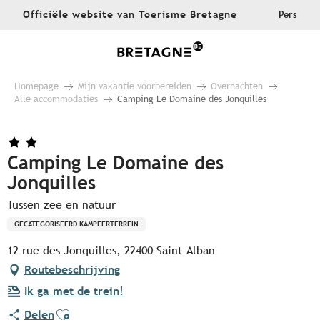
Aller
Officiële website van Toerisme Bretagne
Pers
au
contenu
principal
Homepage
Mijn vakantie voorbereiden
Overnachten
Alle accommodaties
Camping Le Domaine des Jonquilles
Camping Le Domaine des
Jonquilles
Tussen zee en natuur
GECATEGORISEERD KAMPEERTERREIN
12 rue des Jonquilles, 22400 Saint-Alban
Routebeschrijving
Ik ga met de trein!
Ajouter aux favoris
Delen