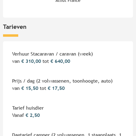
Atout France
Tarieven
Tarieven 2026
Verhuur Stacaravan / caravan (week)
van
€ 310,00
tot
€ 640,00
Prijs / dag (2 volwassenen, toonhoogte, auto)
van
€ 15,50
tot
€ 17,50
Tarief huisdier
Vanaf
€ 2,50
Dagtarief camper (2 volwassenen, 1 staanplaats, 1