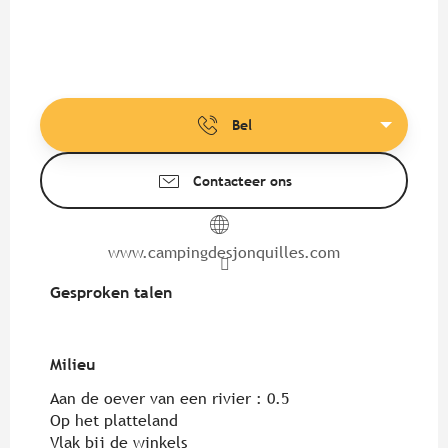
Bel
Contacteer ons
www.campingdesjonquilles.com
Gesproken talen
Gesproken talen
Milieu
Milieu
Aan de oever van een rivier :
0.5
Op het platteland
Vlak bij de winkels