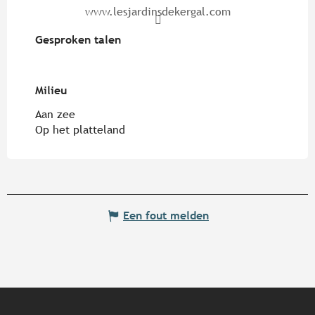
www.lesjardinsdekergal.com
Gesproken talen
Gesproken talen
Milieu
Milieu
Aan zee
Op het platteland
Een fout melden