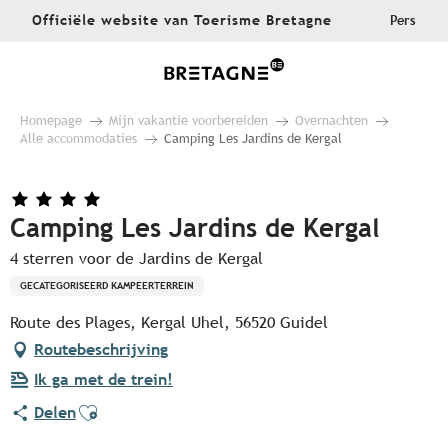
Aller
Officiële website van Toerisme Bretagne
Pers
au
contenu
principal
Homepage
Mijn vakantie voorbereiden
Overnachten
Alle accommodaties
Camping Les Jardins de Kergal
Camping Les Jardins de Kergal
4 sterren voor de Jardins de Kergal
GECATEGORISEERD KAMPEERTERREIN
Route des Plages, Kergal Uhel, 56520 Guidel
Routebeschrijving
Ik ga met de trein!
Ajouter aux favoris
Delen