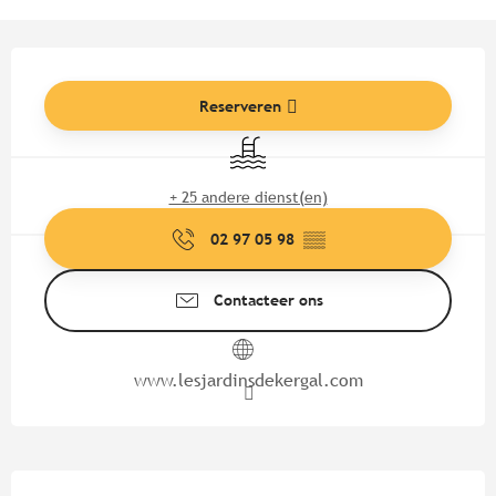
Openingstijden en contactgege
Reserveren
Zwembad
+ 25 andere dienst(en)
02 97 05 98
▒▒
Contacteer ons
www.lesjardinsdekergal.com
Beschrijving