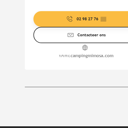
02 98 27 76
▒▒
Contacteer ons
www.campingmimosa.com