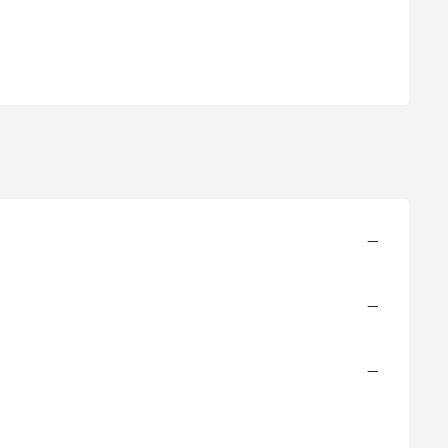
)
—
—
—