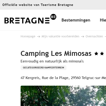
Aller
Officiële website van Toerisme Bretagne
au
contenu
principal
Bestemmingen
Hie
Homepage
Mijn vakantie voorbereiden
Overnachten
Camping Les Mimosas
Eenvoudig en natuurlijk als mimosa's
GECATEGORISEERD KAMPEERTERREIN
47 Kergreis, Rue de la Plage, 29560 Telgruc-sur-M