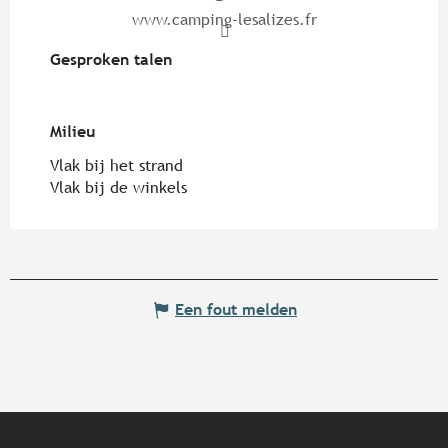
www.camping-lesalizes.fr
Gesproken talen
Gesproken talen
Milieu
Milieu
Vlak bij het strand
Vlak bij de winkels
Een fout melden