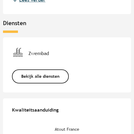
Diensten
Zwembad
Bekijk alle diensten
Dienstverlening
Kwaliteitsaanduiding
Kwaliteitsaanduiding
Atout France