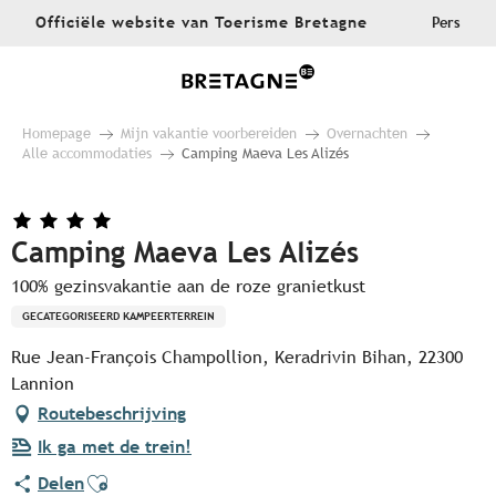
Aller
Officiële website van Toerisme Bretagne
Pers
au
contenu
principal
Homepage
Mijn vakantie voorbereiden
Overnachten
Alle accommodaties
Camping Maeva Les Alizés
Camping Maeva Les Alizés
100% gezinsvakantie aan de roze granietkust
GECATEGORISEERD KAMPEERTERREIN
Rue Jean-François Champollion, Keradrivin Bihan, 22300
Lannion
Routebeschrijving
Ik ga met de trein!
Ajouter aux favoris
Delen