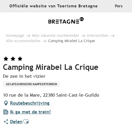
Aller
Officiële website van Toerisme Bretagne
Pers
au
contenu
principal
Homepage
Mijn vakantie voorbereiden
Overnachten
Alle accommodaties
Camping Mirabel La Crique
Camping Mirabel La Crique
De zee in het vizier
GECATEGORISEERD KAMPEERTERREIN
10 rue de la Mare, 22380 Saint-Cast-le-Guildo
Routebeschrijving
Ik ga met de trein!
Ajouter aux favoris
Delen