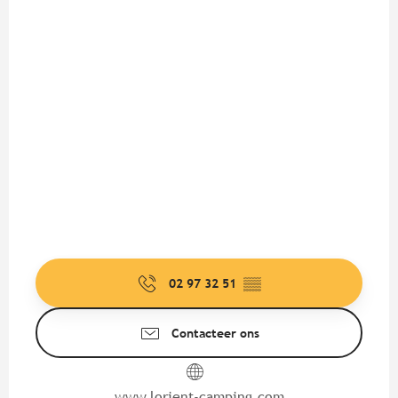
02 97 32 51
▒▒
Contacteer ons
www.lorient-camping.com