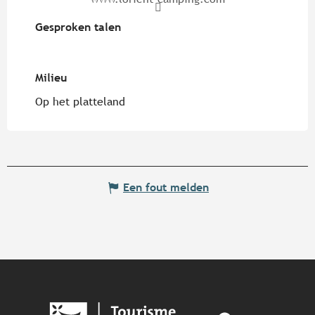
Gesproken talen
Gesproken talen
Milieu
Milieu
Op het platteland
Een fout melden