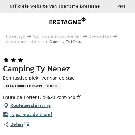
Aller
Officiële website van Toerisme Bretagne
Pers
au
contenu
principal
Homepage
Mijn vakantie voorbereiden
Overnachten
Alle accommodaties
Camping Ty Nénez
Camping Ty Nénez
Een rustige plek, ver van de stad
GECATEGORISEERD KAMPEERTERREIN
Route de Lorient, 56620 Pont-Scorff
Routebeschrijving
Ik ga met de trein!
Ajouter aux favoris
Delen