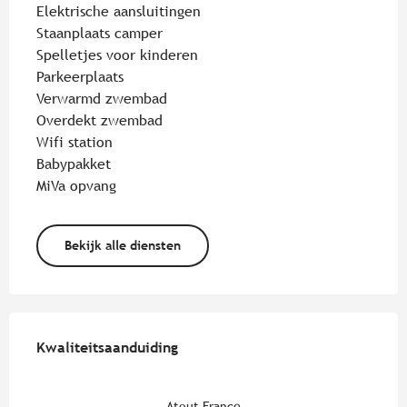
Elektrische aansluitingen
Staanplaats camper
Spelletjes voor kinderen
Parkeerplaats
Verwarmd zwembad
Overdekt zwembad
Wifi station
Babypakket
MiVa opvang
Bekijk alle diensten
Dienstverlening
Kwaliteitsaanduiding
Kwaliteitsaanduiding
Atout France