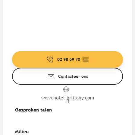
02 98 69 70
▒▒
Contacteer ons
www.hotel-brittany.com
Gesproken talen
Gesproken talen
Milieu
Milieu