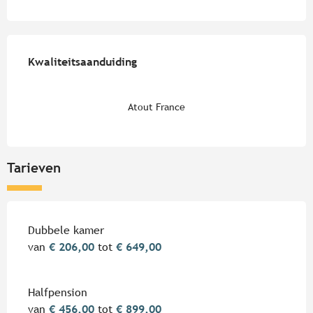
Dienstverlening
Kwaliteitsaanduiding
Kwaliteitsaanduiding
Atout France
Tarieven
Tarieven 2026
Dubbele kamer
van
€ 206,00
tot
€ 649,00
Halfpension
van
€ 456,00
tot
€ 899,00