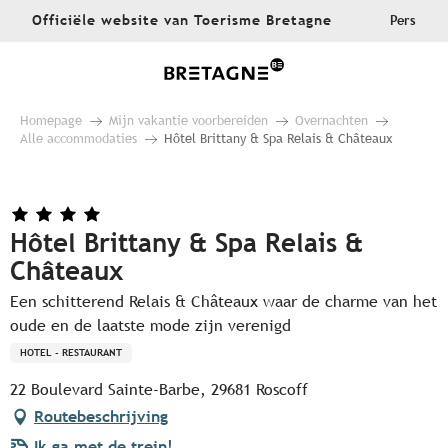
Aller
Officiële website van Toerisme Bretagne
Pers
au
contenu
principal
Homepage
Mijn vakantie voorbereiden
Overnachten
Alle accommodaties
Hôtel Brittany & Spa Relais & Châteaux
Hôtel Brittany & Spa Relais &
Châteaux
Een schitterend Relais & Châteaux waar de charme van het
oude en de laatste mode zijn verenigd
HOTEL - RESTAURANT
22 Boulevard Sainte-Barbe, 29681 Roscoff
Routebeschrijving
Ik ga met de trein!