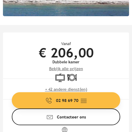
Openingstijden en contactgege
Vanaf
€ 206,00
Dubbele kamer
Bekijk alle prijzen
Televisie
Restaurant
+ 42 andere dienst(en)
02 98 69 70
▒▒
Contacteer ons