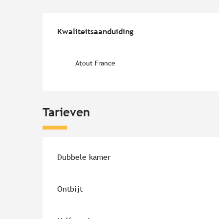
Dienstverlening
Kwaliteitsaanduiding
Kwaliteitsaanduiding
Atout France
Tarieven
Tarieven 2026
Dubbele kamer
Ontbijt