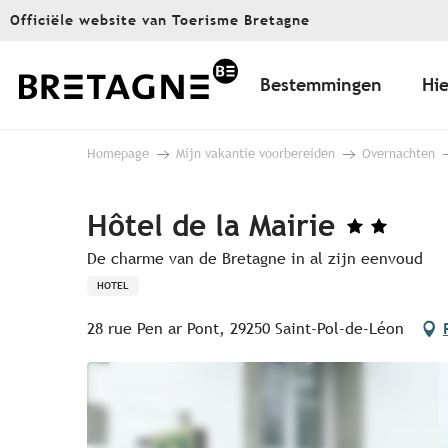
Aller
Officiële website van Toerisme Bretagne
au
contenu
principal
Bestemmingen
Hie
Homepage
Mijn vakantie voorbereiden
Overnachten
Hôtel de la Mairie
De charme van de Bretagne in al zijn eenvoud
HOTEL
28 rue Pen ar Pont, 29250 Saint-Pol-de-Léon