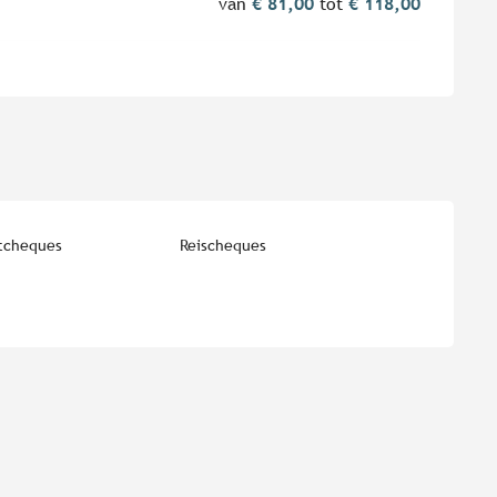
van
€ 81,00
tot
€ 118,00
tcheques
Reischeques