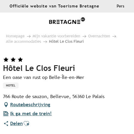
Aller
Officiële website van Toerisme Bretagne
Pers
au
contenu
principal
Homepage
Mijn vakantie voorbereiden
Overnachten
Alle accommodaties
Hôtel Le Clos Fleuri
Hôtel Le Clos Fleuri
Een oase van rust op Belle-Île-en-Mer
HOTEL
766 Route de sauzon, Bellevue, 56360 Le Palais
Routebeschrijving
Ik ga met de trein!
Ajouter aux favoris
Delen