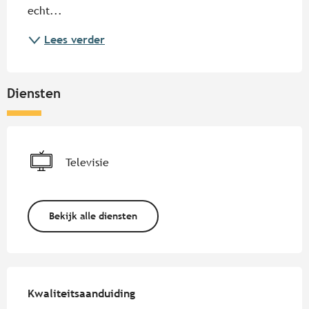
echt...
Lees verder
Diensten
Televisie
Bekijk alle diensten
Dienstverlening
Kwaliteitsaanduiding
Kwaliteitsaanduiding