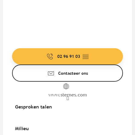
02 96 91 03
▒▒
Contacteer ons
www.sternes.com
Gesproken talen
Gesproken talen
Milieu
Milieu