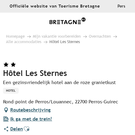
Aller
Officiële website van Toerisme Bretagne
Pers
au
contenu
principal
Homepage
Mijn vakantie voorbereiden
Overnachten
Alle accommodaties
Hôtel Les Sternes
Hôtel Les Sternes
Een gezinsvriendelijk hotel aan de roze granietkust
HOTEL
Rond-point de Perros/Louannec, 22700 Perros-Guirec
Routebeschrijving
Ik ga met de trein!
Ajouter aux favoris
Delen