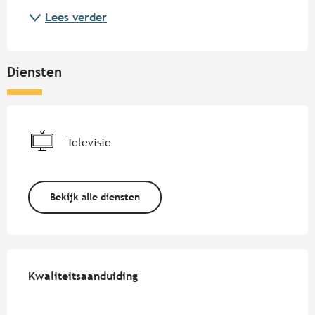
Lees verder
Diensten
Televisie
Bekijk alle diensten
Dienstverlening
Kwaliteitsaanduiding
Kwaliteitsaanduiding