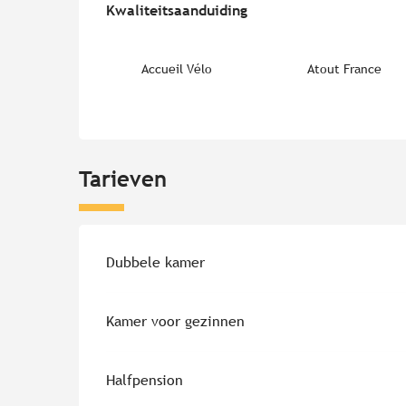
Kwaliteitsaanduiding
Kwaliteitsaanduiding
Accueil Vélo
Atout France
Tarieven
Tarieven 2026
Dubbele kamer
Kamer voor gezinnen
Halfpension