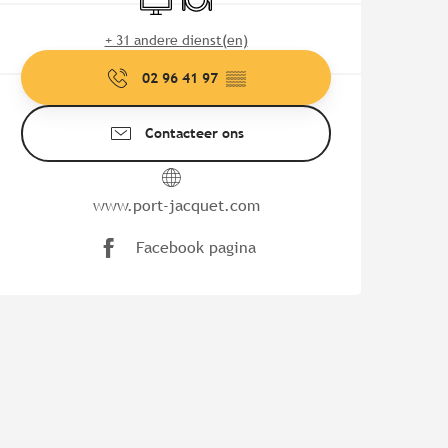
+ 31 andere dienst(en)
02 96 41 97
▒▒
Contacteer ons
www.port-jacquet.com
Facebook pagina