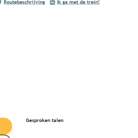
Routebeschrijving
Ik ga met de trein!
Gesproken talen
Gesproken talen