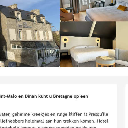
aint-Malo en Dinan kunt u Bretagne op een 
ter, geheime kreekjes en ruige kliffen is Presqu'île 
rliefhebbers helemaal aan hun trekken komen. Hotel 
fortabele kamers, waarvan sommige op de zee 