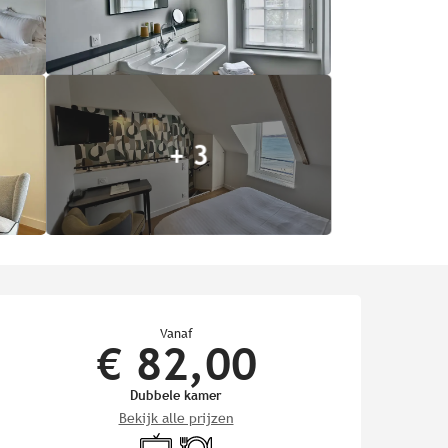
+ 3
Openingstijden en contact
Vanaf
€ 82,00
Dubbele kamer
Bekijk alle prijzen
Televisie
Restaurant