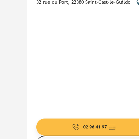
32 rue du Port, 22380 Saint-Cast-le-Guildo
02 96 41 97
▒▒