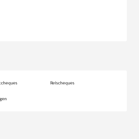
tcheques
Reischeques
ngen