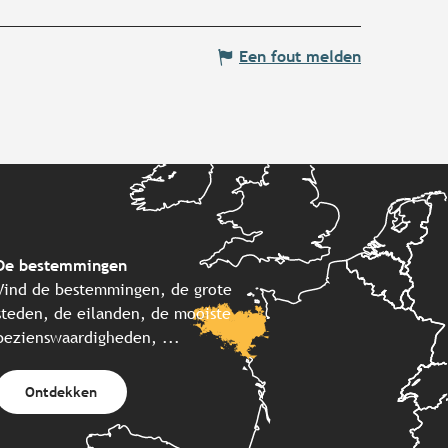
Een fout melden
De bestemmingen
Vind de bestemmingen, de grote
steden, de eilanden, de mooiste
bezienswaardigheden, ...
Ontdekken