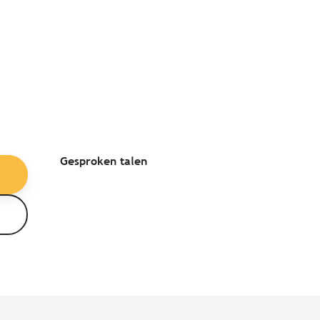
Gesproken talen
Gesproken talen