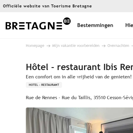
Aller
Officiële website van Toerisme Bretagne
au
contenu
principal
Bestemmingen
Hie
Homepage
Mijn vakantie voorbereiden
Overnachten
Hôtel - restaurant Ibis R
Een comfort om in alle vrijheid van de genieten!
HOTEL - RESTAURANT
Rue de Rennes - Rue du Taillis, 35510 Cesson-Sév