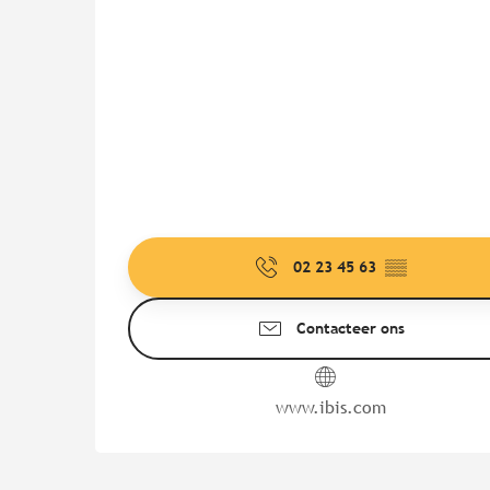
02 23 45 63
▒▒
Contacteer ons
www.ibis.com