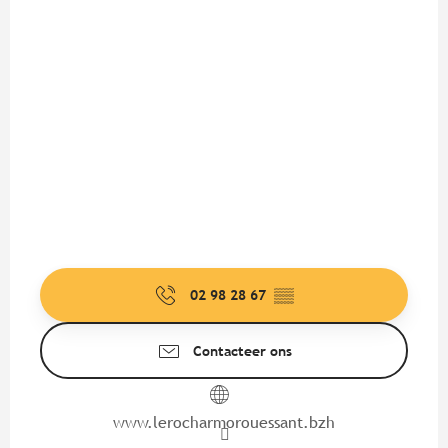
02 98 28 67
▒▒
Contacteer ons
www.lerocharmorouessant.bzh