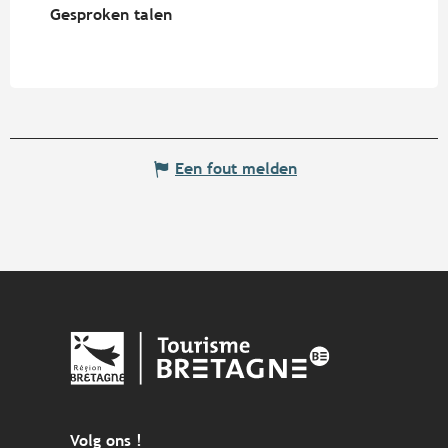
Gesproken talen
Gesproken talen
Een fout melden
Volg ons !