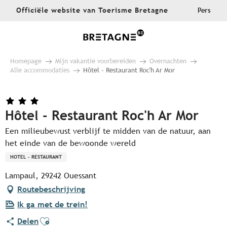
Aller
Officiële website van Toerisme Bretagne
Pers
au
contenu
principal
Homepage
Mijn vakantie voorbereiden
Overnachten
Alle accommodaties
Hôtel - Restaurant Roc'h Ar Mor
Hôtel - Restaurant Roc'h Ar Mor
Een milieubewust verblijf te midden van de natuur, aan
het einde van de bewoonde wereld
HOTEL - RESTAURANT
Lampaul, 29242 Ouessant
Routebeschrijving
Ik ga met de trein!
Ajouter aux favoris
Delen