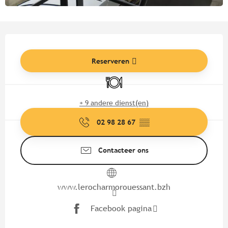
Openingstijden en contactgege
Reserveren
Restaurant
+ 9 andere dienst(en)
02 98 28 67
▒▒
Contacteer ons
www.lerocharmorouessant.bzh
Facebook pagina