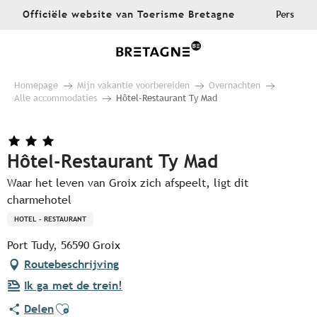
Aller
Officiële website van Toerisme Bretagne
Pers
au
contenu
principal
Homepage
Mijn vakantie voorbereiden
Overnachten
Alle accommodaties
Hôtel-Restaurant Ty Mad
Hôtel-Restaurant Ty Mad
Waar het leven van Groix zich afspeelt, ligt dit
charmehotel
HOTEL - RESTAURANT
Port Tudy, 56590 Groix
Routebeschrijving
Ik ga met de trein!
Ajouter aux favoris
Delen