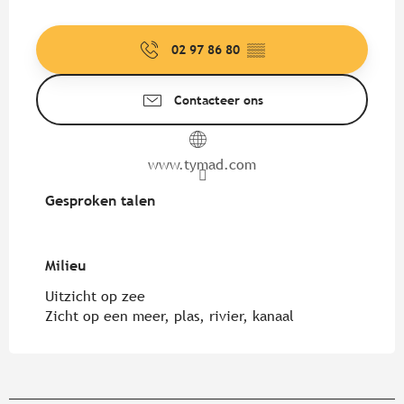
02 97 86 80
▒▒
Contacteer ons
www.tymad.com
Gesproken talen
Gesproken talen
Milieu
Milieu
Uitzicht op zee
Zicht op een meer, plas, rivier, kanaal