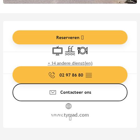
Openingstijden en contactgege
Reserveren
Televisie
Zwembad
Restaurant
+ 14 andere dienst(en)
02 97 86 80
▒▒
Contacteer ons
www.tymad.com