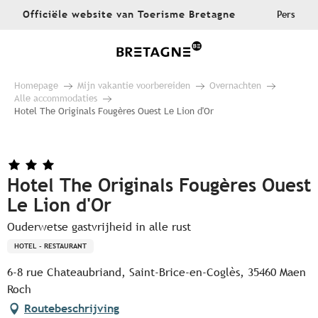
Aller
Officiële website van Toerisme Bretagne
Pers
au
contenu
principal
Homepage
Mijn vakantie voorbereiden
Overnachten
Alle accommodaties
Hotel The Originals Fougères Ouest Le Lion d'Or
Hotel The Originals Fougères Ouest
Le Lion d'Or
Ouderwetse gastvrijheid in alle rust
HOTEL - RESTAURANT
6-8 rue Chateaubriand, Saint-Brice-en-Coglès, 35460 Maen
Roch
Routebeschrijving