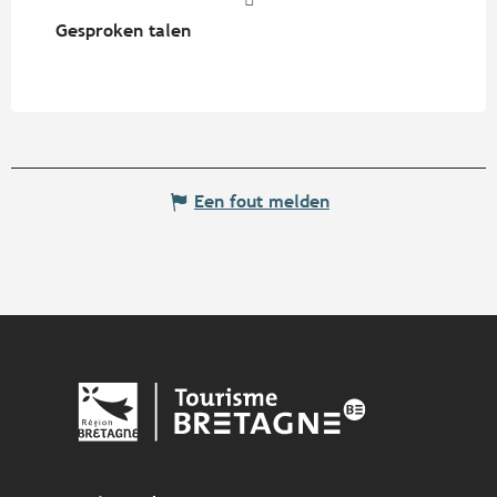
Gesproken talen
Gesproken talen
Een fout melden