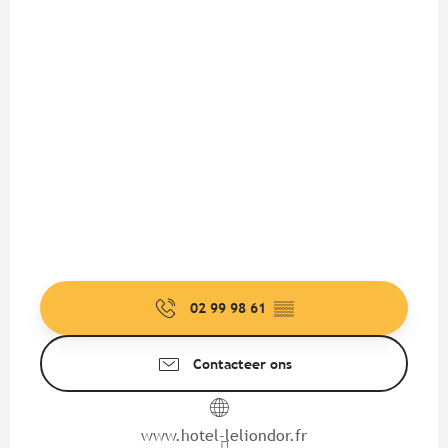
02 99 98 61
▒▒
Contacteer ons
www.hotel-leliondor.fr