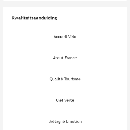
Dienstverlening
Kwaliteitsaanduiding
Kwaliteitsaanduiding
Accueil Vélo
Atout France
Qualité Tourisme
Clef verte
Bretagne Emotion