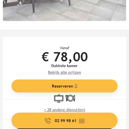
Openingstijden en contactgege
Vanaf
€ 78,00
Dubbele kamer
Bekijk alle prijzen
Reserveren
Televisie
Restaurant
+ 28 andere dienst(en)
02 99 98 61
▒▒