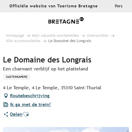
Aller
Officiële website van Toerisme Bretagne
Pers
au
contenu
principal
Homepage
Mijn vakantie voorbereiden
Overnachten
Alle accommodaties
Le Domaine des Longrais
Le Domaine des Longrais
Een charmant verblijf op het platteland
GASTENKAMERS
4 Le Temple, 4 Le Temple, 35310 Saint-Thurial
Routebeschrijving
Ik ga met de trein!
Ajouter aux favoris
Delen