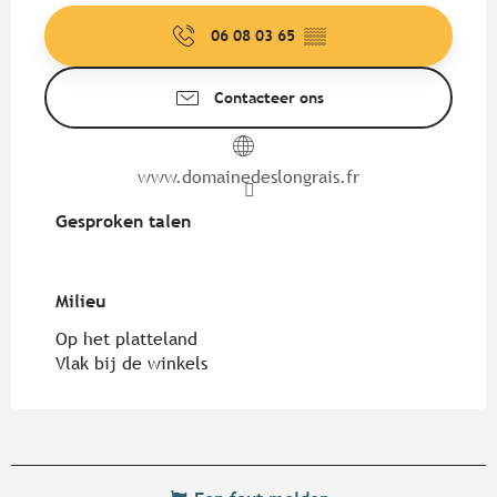
06 08 03 65
▒▒
Contacteer ons
www.domainedeslongrais.fr
Gesproken talen
Gesproken talen
Milieu
Milieu
Op het platteland
Vlak bij de winkels