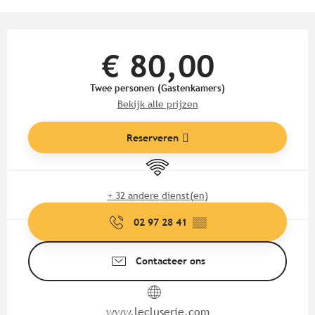
Openingstijden en contactgege
€ 80,00
Twee personen (Gastenkamers)
Bekijk alle prijzen
Reserveren
Wifi
+ 32 andere dienst(en)
02 97 28 41
▒▒
Contacteer ons
www.lecluserie.com