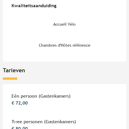
Kwaliteitsaanduiding
Kwaliteitsaanduiding
Accueil Vélo
Chambres d'Hôtes référence
Tarieven
Tarieven 2026
Eén persoon (Gastenkamers)
€ 72,00
Twee personen (Gastenkamers)
€ 80,00