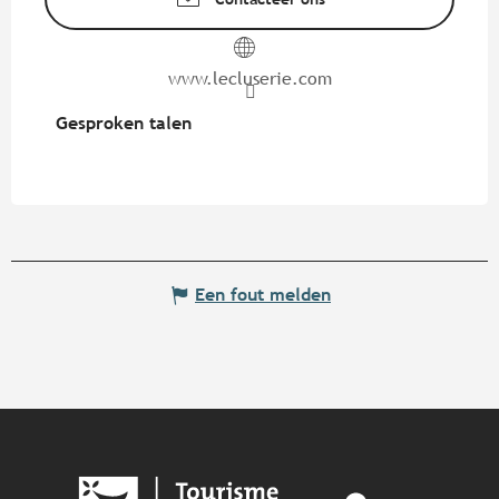
www.lecluserie.com
Gesproken talen
Gesproken talen
Een fout melden