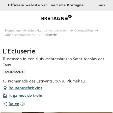
Aller
Officiële website van Toerisme Bretagne
Pers
au
contenu
principal
Homepage
Mijn vakantie voorbereiden
Overnachten
Alle accommodaties
L'Ecluserie
L'Ecluserie
Tussenstop in een sluiswachtershuis in Saint-Nicolas-des-
Eaux
GASTENKAMERS
13 Promenade des Estivants, 56930 Pluméliau
Routebeschrijving
Ik ga met de trein!
Ajouter aux favoris
Delen