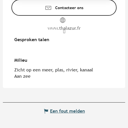
Contacteer ons
www.thalazur.fr
Gesproken talen
Gesproken talen
Milieu
Milieu
Zicht op een meer, plas, rivier, kanaal
Aan zee
Een fout melden