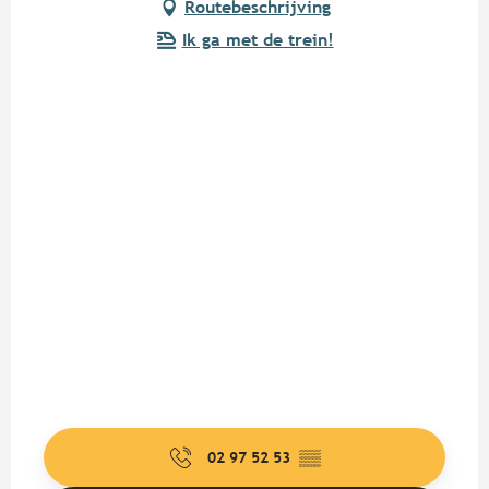
Routebeschrijving
Ik ga met de trein!
02 97 52 53
▒▒