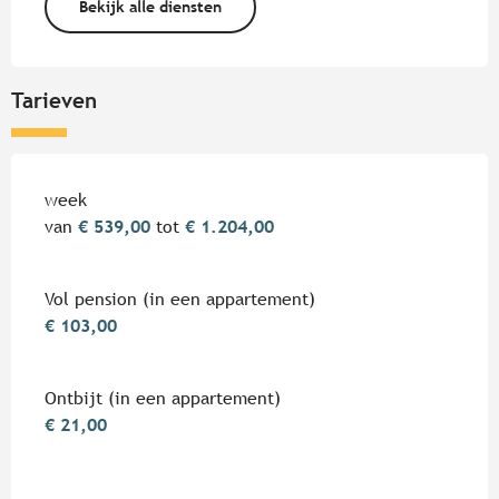
Bekijk alle diensten
Tarieven
Tarieven 2026
week
van
€ 539,00
tot
€ 1.204,00
Vol pension (in een appartement)
€ 103,00
Ontbijt (in een appartement)
€ 21,00