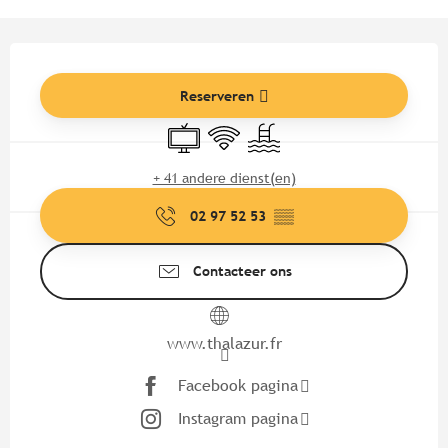
Openingstijden en contactgege
Reserveren
Televisie
Wifi
Zwembad
+ 41 andere dienst(en)
02 97 52 53
▒▒
Contacteer ons
www.thalazur.fr
Facebook pagina
Instagram pagina