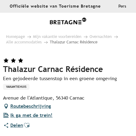
Aller
Officiële website van Toerisme Bretagne
Pers
au
contenu
principal
Homepage
Mijn vakantie voorbereiden
Overnachten
Alle accommodaties
Thalazur Carnac Résidence
Thalazur Carnac Résidence
Een gejodeerde tussenstop in een groene omgeving
VAKANTIEHUIS
Avenue de l'Atlantique, 56340 Carnac
Routebeschrijving
Ik ga met de trein!
Ajouter aux favoris
Delen