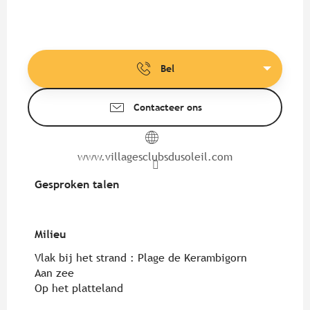
Bel
Contacteer ons
www.villagesclubsdusoleil.com
Gesproken talen
Gesproken talen
Milieu
Milieu
Vlak bij het strand :
Plage de Kerambigorn
Aan zee
Op het platteland