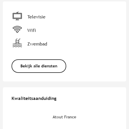
Televisie
Wifi
Zwembad
Bekijk alle diensten
Dienstverlening
Kwaliteitsaanduiding
Kwaliteitsaanduiding
Atout France