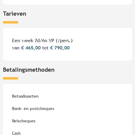
Tarieven
Tarieven 2026
Een week 7d/6n VP (/pers.)
van
€ 465,00
tot
€ 790,00
Betalingsmethoden
Betaalkaarten
Bank- en postcheques
Reischeques
Cash