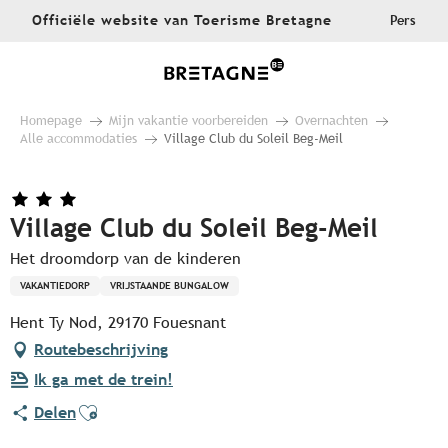
Aller
Officiële website van Toerisme Bretagne
Pers
au
contenu
principal
Homepage
Mijn vakantie voorbereiden
Overnachten
Alle accommodaties
Village Club du Soleil Beg-Meil
Village Club du Soleil Beg-Meil
Het droomdorp van de kinderen
VAKANTIEDORP
VRIJSTAANDE BUNGALOW
Hent Ty Nod, 29170 Fouesnant
Routebeschrijving
Ik ga met de trein!
Ajouter aux favoris
Delen