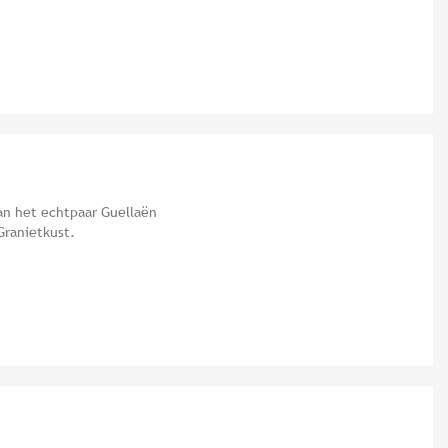
van het echtpaar Guellaën
Granietkust.