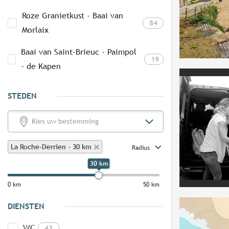
Roze Granietkust - Baai van
84
Morlaix
Baai van Saint-Brieuc - Paimpol
19
- de Kapen
STEDEN
La Roche-Derrien - 30 km
Radius
30 km
0 km
50 km
DIENSTEN
WC
43