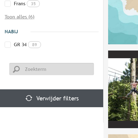
Frans
35
Toon alles (6)
NABIJ
GR 34
89
Verwijder filters