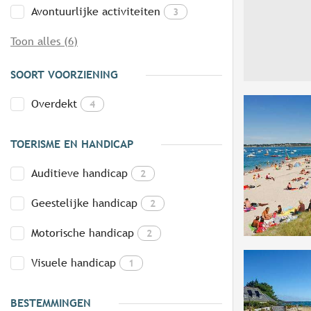
Avontuurlijke activiteiten
3
Toon alles (6)
SOORT VOORZIENING
Overdekt
4
TOERISME EN HANDICAP
Auditieve handicap
2
Geestelijke handicap
2
Motorische handicap
2
Visuele handicap
1
BESTEMMINGEN