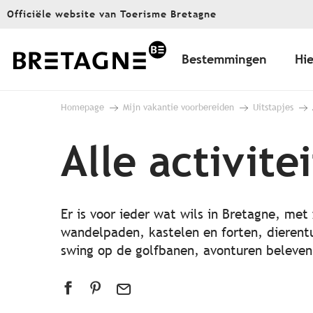
Aller
Officiële website van Toerisme Bretagne
au
contenu
principal
Bestemmingen
Hie
Homepage
Mijn vakantie voorbereiden
Uitstapjes
Alle activite
Er is voor ieder wat wils in Bretagne, met 
wandelpaden, kastelen en forten, dierent
swing op de golfbanen, avonturen beleve