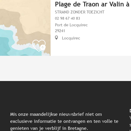
Plage de Traon ar Valin à
STRAND ZONDER TOEZICHT
02 98 67 40 83
Port de Locquirec
29241
Locquirec
Mis onze maandelijkse nieuwsbrief niet om
exclusieve informatie te ontvangen en ten volle te
genieten van je verblijf in Bretagne.