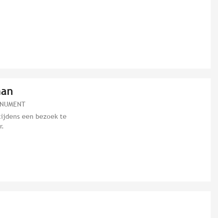
nan
ONUMENT
tijdens een bezoek te
r.