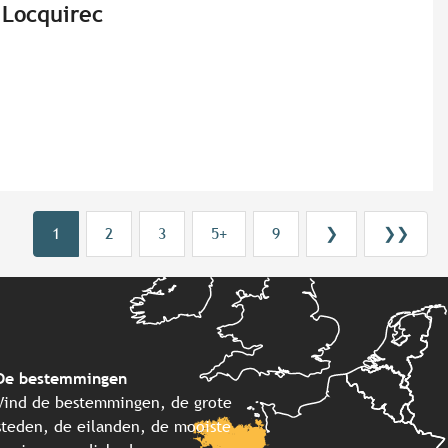
 Locquirec
1
2
3
5+
9
❯
❯❯
De bestemmingen
Vind de bestemmingen, de grote
steden, de eilanden, de mooiste