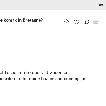
Pers
e kom ik in Bretagne?
Zoek op
Voir les favoris
favoris
eel te zien en te doen: stranden en
boarden in de mooie baaien, oefenen op je