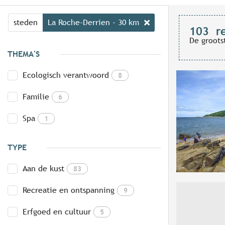
steden
La Roche-Derrien - 30 km
103
r
De groots
THEMA'S
Ecologisch verantwoord
8
Familie
6
Spa
1
TYPE
Aan de kust
83
Recreatie en ontspanning
9
Erfgoed en cultuur
5