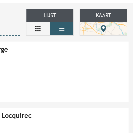
LIJST
KAART
rge
à Locquirec