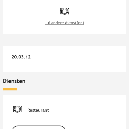
Openingstijden en contactgege
Restaurant
+ 6 andere dienst(en)
20.03.12
20.03.12
Diensten
Restaurant