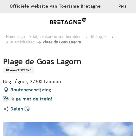
Aller
Officiële website van Toerisme Bretagne
Pers
au
contenu
principal
Homepage
Mijn vakantie voorbereiden
Uitstapjes
Alle activiteiten
Plage de Goas Lagorn
Plage de Goas Lagorn
BEWAAKT STRAND
Beg Léguer, 22300 Lannion
Routebeschrijving
Ik ga met de trein!
Ajouter aux favoris
Delen