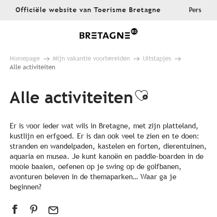
Aller
Officiële website van Toerisme Bretagne
Pers
au
contenu
principal
Homepage
Mijn vakantie voorbereiden
Uitstapjes
Alle activiteiten
Alle activiteiten
Ajouter au
Er is voor ieder wat wils in Bretagne, met zijn platteland,
kustlijn en erfgoed. Er is dan ook veel te zien en te doen:
stranden en wandelpaden, kastelen en forten, dierentuinen,
aquaria en musea. Je kunt kanoën en paddle-boarden in de
mooie baaien, oefenen op je swing op de golfbanen,
avonturen beleven in de themaparken… Waar ga je
beginnen?