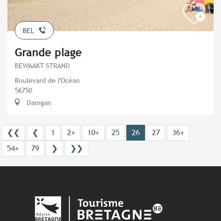
BEL
Grande plage
BEWAAKT STRAND
Boulevard de l'Océan
56750
Damgan
❮❮
❮
1
2+
10+
25
26
27
36+
54+
79
❯
❯❯