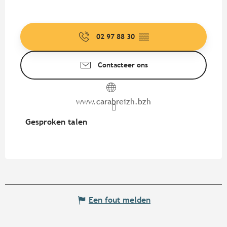
02 97 88 30
▒▒
Contacteer ons
www.carabreizh.bzh
Gesproken talen
Gesproken talen
Een fout melden