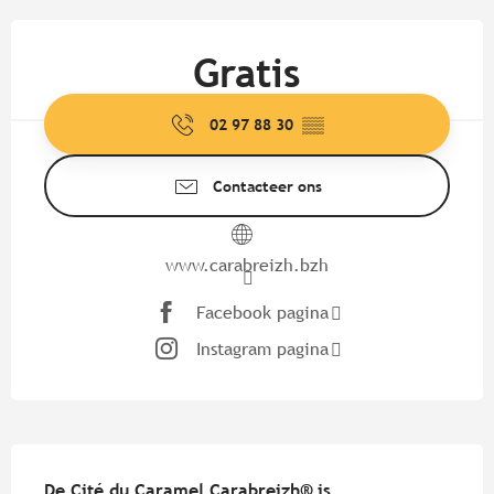
Openingstijden en contactgege
Gratis
02 97 88 30
▒▒
Contacteer ons
www.carabreizh.bzh
Facebook pagina
Instagram pagina
Beschrijving
De Cité du Caramel Carabreizh® is 