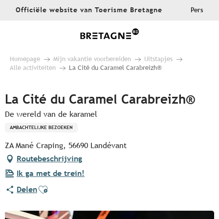
Aller
Officiële website van Toerisme Bretagne
Pers
au
contenu
principal
Homepage
Mijn vakantie voorbereiden
Uitstapjes
Alle activiteiten
La Cité du Caramel Carabreizh®
La Cité du Caramel Carabreizh®
De wereld van de karamel
AMBACHTELIJKE BEZOEKEN
ZA Mané Craping, 56690 Landévant
Routebeschrijving
Ik ga met de trein!
Ajouter aux favoris
Delen