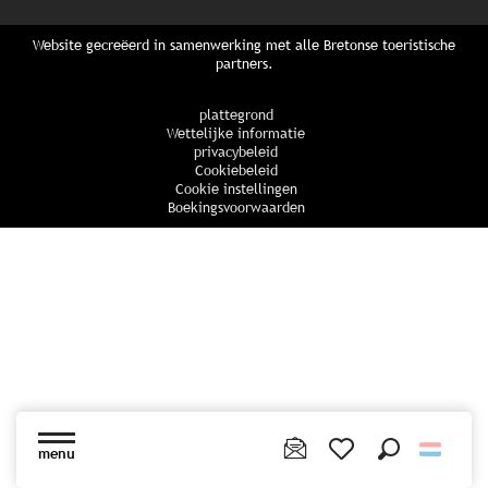
Website gecreëerd in samenwerking met alle Bretonse toeristische
partners.
plattegrond
Wettelijke informatie
privacybeleid
Cookiebeleid
Cookie instellingen
Boekingsvoorwaarden
menu
Zoek op
Voir les favoris