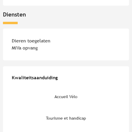
Diensten
Dieren toegelaten
MiVa opvang
Dienstverlening
Kwaliteitsaanduiding
Kwaliteitsaanduiding
Accueil Vélo
Tourisme et handicap