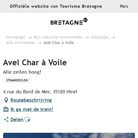
Aller
Officiële website van Toerisme Bretagne
Pers
au
contenu
principal
Homepage
Mijn vakantie voorbereiden
Uitstapjes
Alle activiteiten
Avel Char à Voile
Avel Char à Voile
Alle zeilen hoog!
STRANDZEILEN
4 rue du Bord de Mer, 35120 Hirel
Routebeschrijving
Ik ga met de trein!
Ajouter aux favoris
Delen