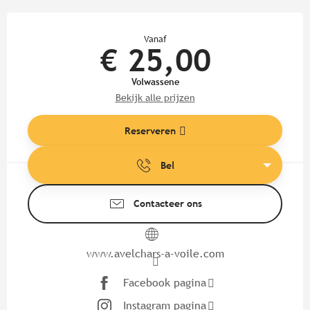
Openingstijden en contactgege
Vanaf
€ 25,00
Volwassene
Bekijk alle prijzen
Reserveren
Bel
Contacteer ons
www.avelchars-a-voile.com
Facebook pagina
Instagram pagina