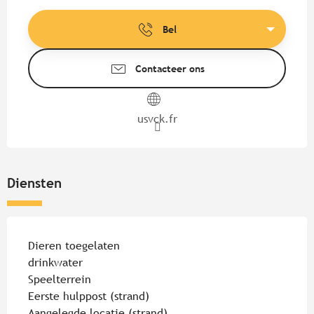
Openingstijden en contactgege
Bel
Contacteer ons
usvck.fr
Diensten
Dieren toegelaten
drinkwater
Speelterrein
Eerste hulppost (strand)
Aangelegde locatie (strand)