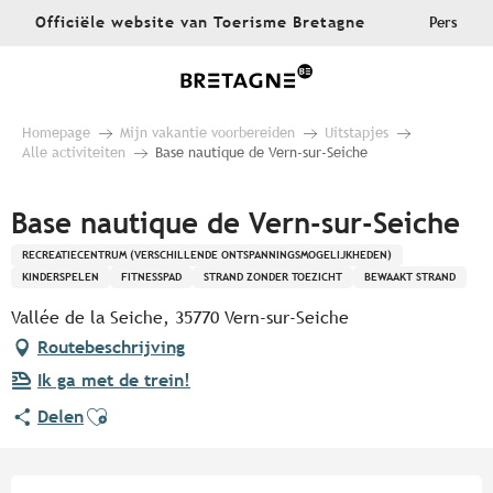
Aller
Officiële website van Toerisme Bretagne
Pers
au
contenu
principal
Homepage
Mijn vakantie voorbereiden
Uitstapjes
Alle activiteiten
Base nautique de Vern-sur-Seiche
Base nautique de Vern-sur-Seiche
RECREATIECENTRUM (VERSCHILLENDE ONTSPANNINGSMOGELIJKHEDEN)
KINDERSPELEN
FITNESSPAD
STRAND ZONDER TOEZICHT
BEWAAKT STRAND
Vallée de la Seiche, 35770 Vern-sur-Seiche
Routebeschrijving
Ik ga met de trein!
Ajouter aux favoris
Delen