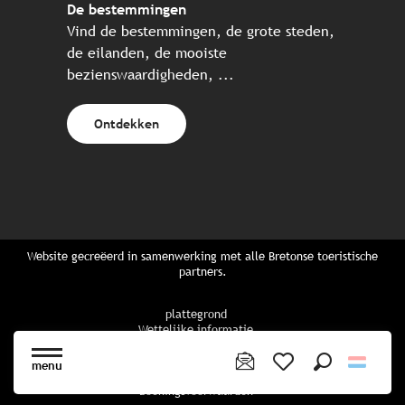
De bestemmingen
Vind de bestemmingen, de grote steden,
de eilanden, de mooiste
bezienswaardigheden, ...
Ontdekken
Website gecreëerd in samenwerking met alle Bretonse toeristische
partners.
plattegrond
Wettelijke informatie
privacybeleid
Cookiebeleid
menu
Cookie instellingen
Zoek op
Voir les favoris
Boekingsvoorwaarden