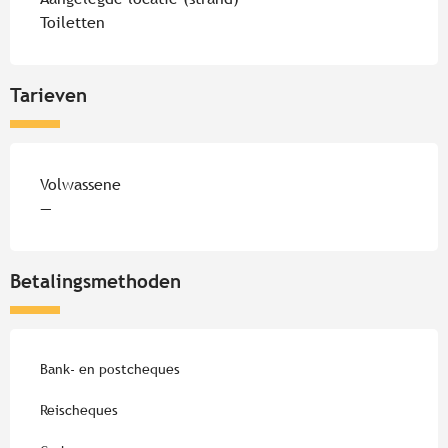
Toiletten
Tarieven
Tarieven 2026
Volwassene
—
Betalingsmethoden
Bank- en postcheques
Reischeques