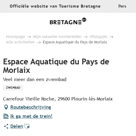
Aller
Officiële website van Toerisme Bretagne
Pers
au
contenu
principal
Homepage
Mijn vakantie voorbereiden
Uitstapjes
Alle activiteiten
Espace Aquatique du Pays de Morlaix
Espace Aquatique du Pays de
Morlaix
Veel meer dan een zwembad
ZWEMBAD
Carrefour Vieille Roche, 29600 Plourin-lès-Morlaix
Routebeschrijving
Ik ga met de trein!
Ajouter aux favoris
Delen