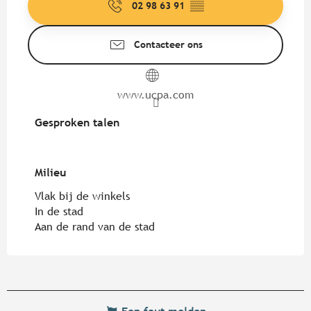
02 98 63 91
▒▒
Contacteer ons
www.ucpa.com
Gesproken talen
Gesproken talen
Milieu
Milieu
Vlak bij de winkels
In de stad
Aan de rand van de stad