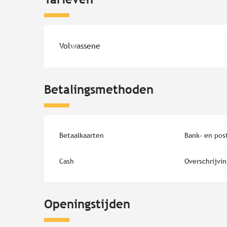
Tarieven 2026
Volwassene
Betalingsmethoden
Betaalkaarten
Bank- en pos
Cash
Overschrijvi
Openingstijden