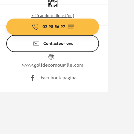
Restaurant
+ 15 andere dienst(en)
02 98 56 97
▒▒
Contacteer ons
www.golfdecornouaille.com
Facebook pagina