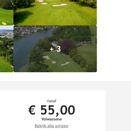
+ 3
Openingstijden en contact
Vanaf
€ 55,00
Volwassene
Bekijk alle prijzen