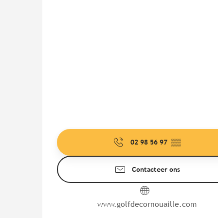
02 98 56 97
▒▒
Contacteer ons
www.golfdecornouaille.com