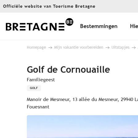
Aller
Officiële website van Toerisme Bretagne
au
contenu
principal
Bestemmingen
Hie
Homepage
Mijn vakantie voorbereiden
Uitstapjes
Golf de Cornouaille
Familiegeest
GOLF
Manoir de Mesmeur, 13 allée du Mesmeur, 29940 L
Fouesnant