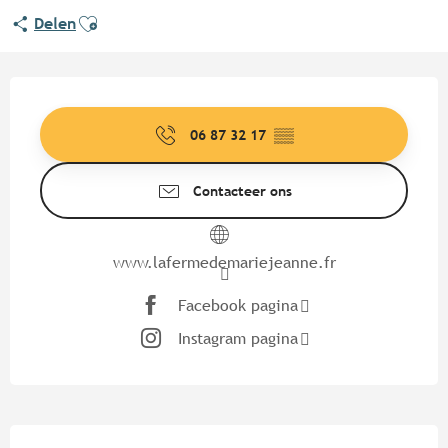
Ajouter aux favoris
Delen
Openingstijden en contactgege
06 87 32 17
▒▒
Contacteer ons
www.lafermedemariejeanne.fr
Facebook pagina
Instagram pagina
Beschrijving