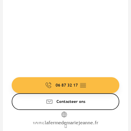
06 87 32 17
▒▒
Contacteer ons
www.lafermedemariejeanne.fr