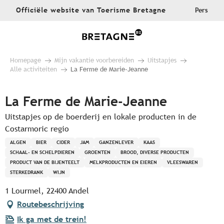
Aller
Officiële website van Toerisme Bretagne
Pers
au
contenu
principal
Homepage
Mijn vakantie voorbereiden
Uitstapjes
Alle activiteiten
La Ferme de Marie-Jeanne
La Ferme de Marie-Jeanne
Uitstapjes op de boerderij en lokale producten in de
Costarmoric regio
ALGEN
BIER
CIDER
JAM
GANZENLEVER
KAAS
SCHAAL- EN SCHELPDIEREN
GROENTEN
BROOD, DIVERSE PRODUCTEN
PRODUCT VAN DE BIJENTEELT
MELKPRODUCTEN EN EIEREN
VLEESWAREN
STERKEDRANK
WIJN
1 Lourmel, 22400 Andel
Routebeschrijving
Ik ga met de trein!