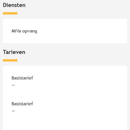
Diensten
MiVa opvang
Tarieven
Tarieven 2026
Basistarief
—
Basistarief
—