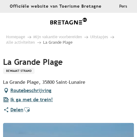
Aller
Officiële website van Toerisme Bretagne
Pers
au
contenu
principal
Homepage
Mijn vakantie voorbereiden
Uitstapjes
Alle activiteiten
La Grande Plage
La Grande Plage
BEWAAKT STRAND
La Grande Plage, 35800 Saint-Lunaire
Routebeschrijving
Ik ga met de trein!
Ajouter aux favoris
Delen