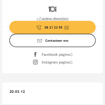
Openingstijden en contactgege
Restaurant
+ 7 andere dienst(en)
08 21 23 55
▒▒
Contacteer ons
Facebook pagina
Instagram pagina
20.03.12
20.03.12