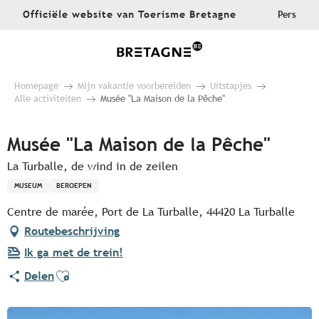
Aller
Officiële website van Toerisme Bretagne
Pers
au
contenu
principal
Homepage
Mijn vakantie voorbereiden
Uitstapjes
Alle activiteiten
Musée "La Maison de la Pêche"
Musée "La Maison de la Pêche"
La Turballe, de wind in de zeilen
MUSEUM
BEROEPEN
Centre de marée, Port de La Turballe, 44420 La Turballe
Routebeschrijving
Ik ga met de trein!
Ajouter aux favoris
Delen