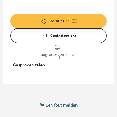
02 40 24 34
▒▒
Contacteer ons
augredesvents44.fr
Gesproken talen
Gesproken talen
Een fout melden