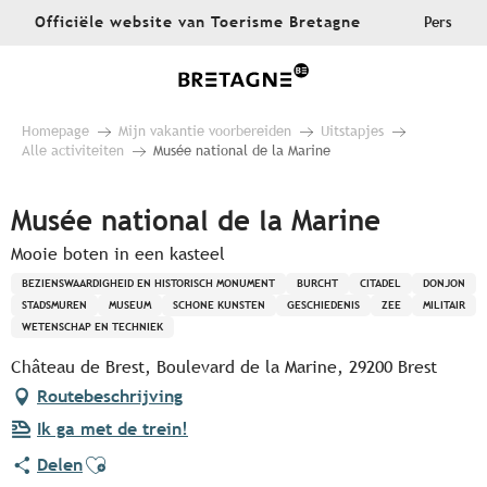
Aller
Officiële website van Toerisme Bretagne
Pers
au
contenu
principal
Homepage
Mijn vakantie voorbereiden
Uitstapjes
Alle activiteiten
Musée national de la Marine
Musée national de la Marine
Mooie boten in een kasteel
BEZIENSWAARDIGHEID EN HISTORISCH MONUMENT
BURCHT
CITADEL
DONJON
STADSMUREN
MUSEUM
SCHONE KUNSTEN
GESCHIEDENIS
ZEE
MILITAIR
WETENSCHAP EN TECHNIEK
Château de Brest, Boulevard de la Marine, 29200 Brest
Routebeschrijving
Ik ga met de trein!
Ajouter aux favoris
Delen