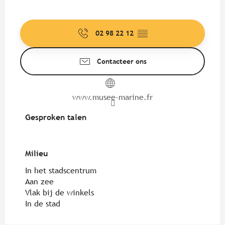
02 98 22 12
▒▒
Contacteer ons
www.musee-marine.fr
Gesproken talen
Gesproken talen
Milieu
Milieu
In het stadscentrum
Aan zee
Vlak bij de winkels
In de stad