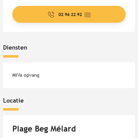
Openingstijden en contactgege
02 96 22 92
▒▒
Diensten
MiVa opvang
Locatie
Plage Beg Mélard