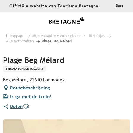
Aller
Officiële website van Toerisme Bretagne
Pers
au
contenu
principal
Homepage
Mijn vakantie voorbereiden
Uitstapjes
Alle activiteiten
Plage Beg Mélard
Plage Beg Mélard
STRAND ZONDER TOEZICHT
Beg Mélard, 22610 Lanmodez
Routebeschrijving
Ik ga met de trein!
Ajouter aux favoris
Delen