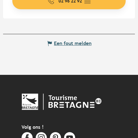
02 96 22 92
▒▒
Een fout melden
Volg ons !