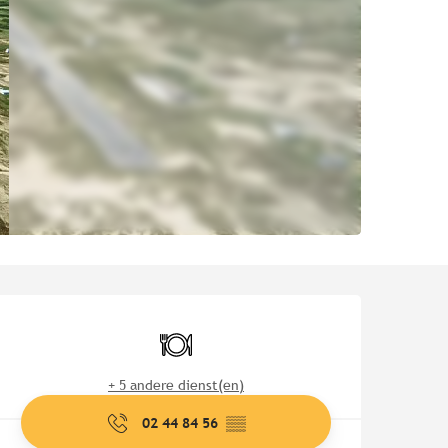
Openingstijden en contact
Restaurant
+ 5 andere dienst(en)
02 44 84 56
▒▒