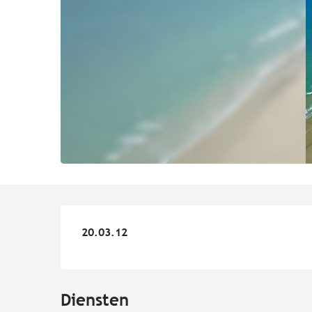
20.03.12
20.03.12
Diensten