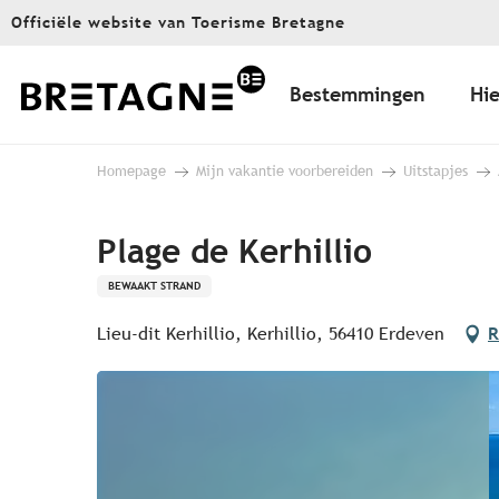
Aller
Officiële website van Toerisme Bretagne
au
contenu
principal
Bestemmingen
Hie
Homepage
Mijn vakantie voorbereiden
Uitstapjes
Plage de Kerhillio
BEWAAKT STRAND
Lieu-dit Kerhillio, Kerhillio, 56410 Erdeven
R