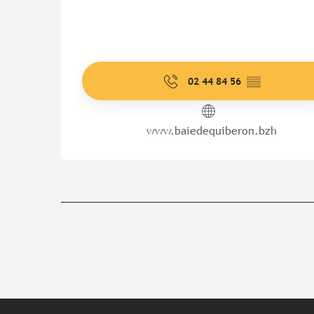
02 44 84 56
▒▒
www.baiedequiberon.bzh