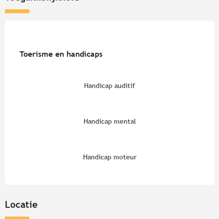
Toerisme en handicaps
Toerisme en handicaps
Handicap auditif
Handicap mental
Handicap moteur
Locatie