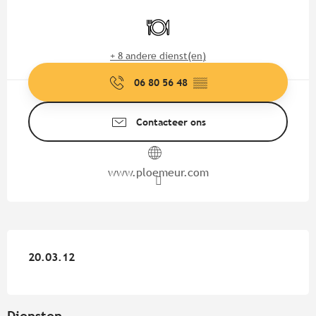
Openingstijden en contactgege
Restaurant
+ 8 andere dienst(en)
06 80 56 48
▒▒
Contacteer ons
www.ploemeur.com
20.03.12
20.03.12