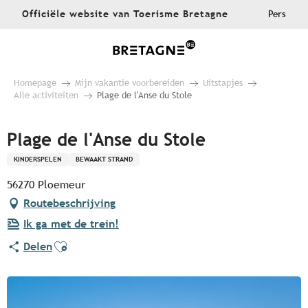
Aller
Officiële website van Toerisme Bretagne
Pers
au
contenu
principal
Homepage
Mijn vakantie voorbereiden
Uitstapjes
Alle activiteiten
Plage de l'Anse du Stole
Plage de l'Anse du Stole
KINDERSPELEN
BEWAAKT STRAND
56270 Ploemeur
Routebeschrijving
Ik ga met de trein!
Ajouter aux favoris
Delen