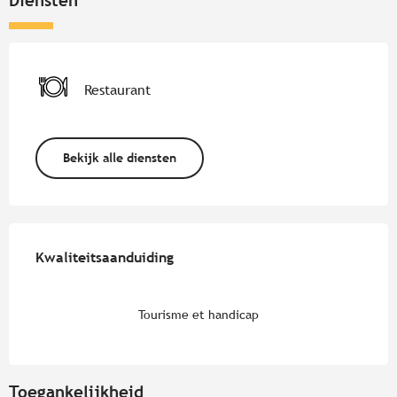
Diensten
Restaurant
Bekijk alle diensten
Dienstverlening
Kwaliteitsaanduiding
Kwaliteitsaanduiding
Tourisme et handicap
Toegankelijkheid