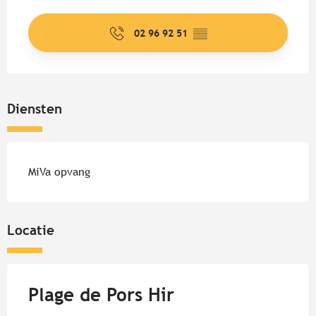
Openingstijden en contactgege
02 96 92 51
▒▒
Diensten
MiVa opvang
Locatie
Plage de Pors Hir