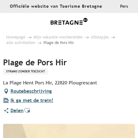
Aller
Officiële website van Toerisme Bretagne
Pers
au
contenu
principal
Homepage
Mijn vakantie voorbereiden
Uitstapjes
Alle activiteiten
Plage de Pors Hir
Plage de Pors Hir
STRAND ZONDER TOEZICHT
La Plage Hent Pors Hir, 22820 Plougrescant
Routebeschrijving
Ik ga met de trein!
Ajouter aux favoris
Delen