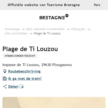
Aller
Officiële website van Toerisme Bretagne
Pers
au
contenu
principal
Homepage
Mijn vakantie voorbereiden
Uitstapjes
Alle activiteiten
Plage de Ti Louzou
Plage de Ti Louzou
STRAND ZONDER TOEZICHT
Impasse de Ti Lousou, 29630 Plougasnou
Routebeschrijving
Ik ga met de trein!
Ajouter aux favoris
Delen