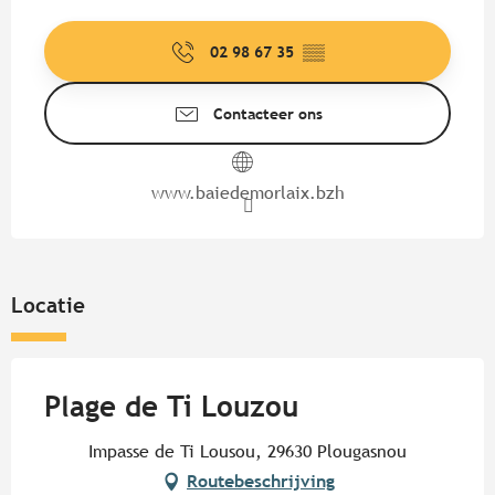
Openingstijden en contactgege
02 98 67 35
▒▒
Contacteer ons
www.baiedemorlaix.bzh
Locatie
Plage de Ti Louzou
Impasse de Ti Lousou, 29630 Plougasnou
Routebeschrijving